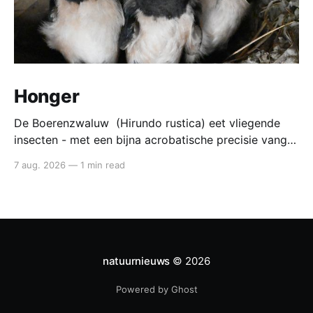
Honger
De Boerenzwaluw (Hirundo rustica) eet vliegende
insecten - met een bijna acrobatische precisie vangt
die ze in volle vlucht. Voedsel van de boerenzwaluw
7 aug. 2026
—
1 min read
De boerenzwaluw jaagt altijd in de lucht. Zijn hele
lichaam - lange vleugels, diepe vorkstaart, wendbare
vlucht - is gebouwd voor het vangen van kleine
insecten tijdens
natuurnieuws
© 2026
Powered by Ghost