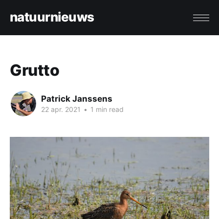
natuurnieuws
Grutto
Patrick Janssens
22 apr. 2021
•
1 min read