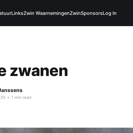
atuur
Links
Zwin Waarnemingen
Zwin
Sponsors
Log In
ne zwanen
 Janssens
020
•
1 min read