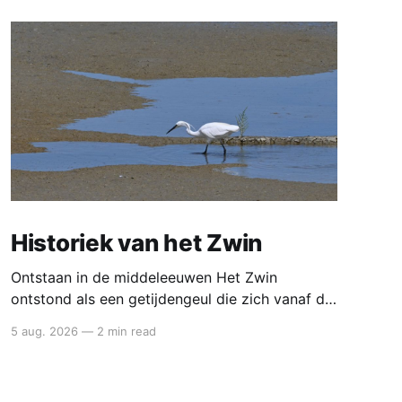
Historiek van het Zwin
Ontstaan in de middeleeuwen Het Zwin
ontstond als een getijdengeul die zich vanaf de
12de eeuw steeds verder landinwaarts uitgroef.
5 aug. 2026
—
2 min read
Door een combinatie van stormvloeden,
zeespiegelstijging en natuurlijke erosie brak de
zee het kustduinensysteem open. Zo ontstond