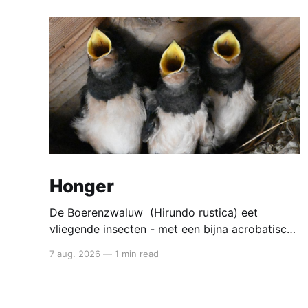
Honger
De Boerenzwaluw (Hirundo rustica) eet
vliegende insecten - met een bijna acrobatische
precisie vangt die ze in volle vlucht. Voedsel
7 aug. 2026
—
1 min read
van de boerenzwaluw De boerenzwaluw jaagt
altijd in de lucht. Zijn hele lichaam - lange
vleugels, diepe vorkstaart, wendbare vlucht - is