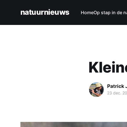
natuurnieuws
Home
Op stap in de n
Klei
Patrick
23 dec. 2