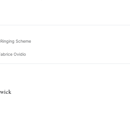
n Ringing Scheme
Fabrice Ovidio
ewick