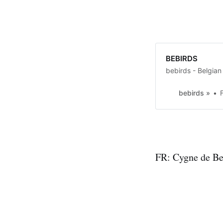
BEBIRDS
bebirds - Belgia
bebirds »
FR: Cygne de B