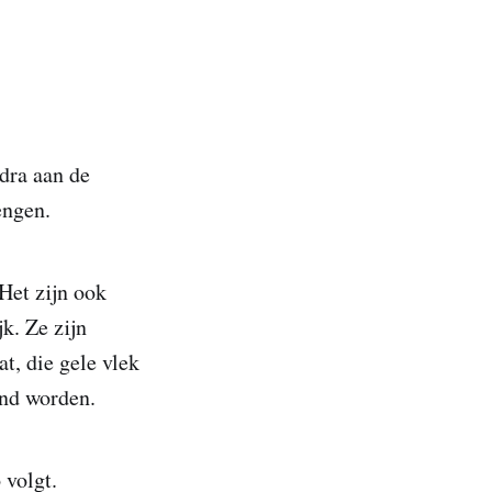
dra aan de
engen.
Het zijn ook
jk. Ze zijn
t, die gele vlek
end worden.
volgt.