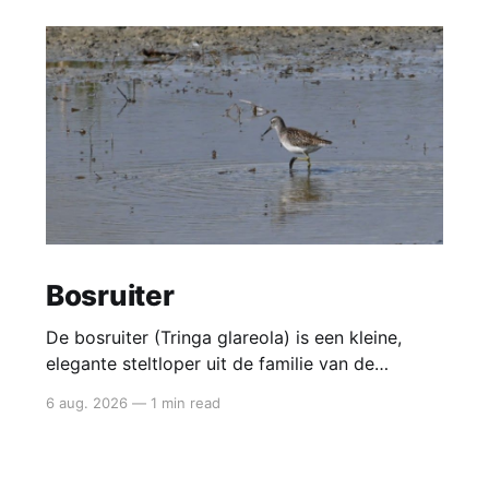
Bosruiter
De bosruiter (Tringa glareola) is een kleine,
elegante steltloper uit de familie van de
strandlopers. Het is de kleinste van de ruiters
6 aug. 2026
—
1 min read
en een typische doortrekker in België en
Nederland: je ziet hem vooral in mei en
opnieuw van juli tot september in natte,