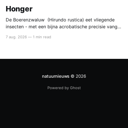
Honger
De Boerenzwaluw (Hirundo rustica) eet vliegende
insecten - met een bijna acrobatische precisie vangt
die ze in volle vlucht. Voedsel van de boerenzwaluw
7 aug. 2026
—
1 min read
De boerenzwaluw jaagt altijd in de lucht. Zijn hele
lichaam - lange vleugels, diepe vorkstaart, wendbare
vlucht - is gebouwd voor het vangen van kleine
insecten tijdens
natuurnieuws
© 2026
Powered by Ghost