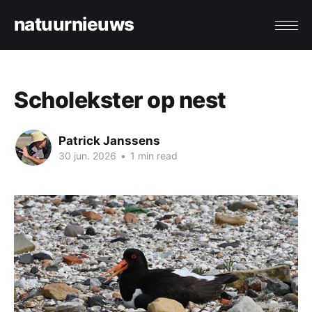
natuurnieuws
Scholekster op nest
Patrick Janssens
30 jun. 2026
•
1 min read