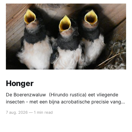
Honger
De Boerenzwaluw (Hirundo rustica) eet vliegende
insecten - met een bijna acrobatische precisie vangt
die ze in volle vlucht. Voedsel van de boerenzwaluw
7 aug. 2026
—
1 min read
De boerenzwaluw jaagt altijd in de lucht. Zijn hele
lichaam - lange vleugels, diepe vorkstaart, wendbare
vlucht - is gebouwd voor het vangen van kleine