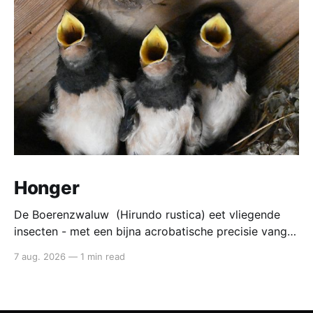
Honger
De Boerenzwaluw (Hirundo rustica) eet vliegende
insecten - met een bijna acrobatische precisie vangt
die ze in volle vlucht. Voedsel van de boerenzwaluw
7 aug. 2026
—
1 min read
De boerenzwaluw jaagt altijd in de lucht. Zijn hele
lichaam - lange vleugels, diepe vorkstaart, wendbare
vlucht - is gebouwd voor het vangen van kleine