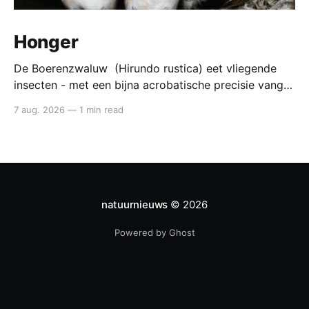
Honger
De Boerenzwaluw (Hirundo rustica) eet vliegende
insecten - met een bijna acrobatische precisie vangt
die ze in volle vlucht. Voedsel van de boerenzwaluw
7 aug. 2026
—
1 min read
De boerenzwaluw jaagt altijd in de lucht. Zijn hele
lichaam - lange vleugels, diepe vorkstaart, wendbare
vlucht - is gebouwd voor het vangen van kleine
insecten tijdens
natuurnieuws
© 2026
Powered by Ghost