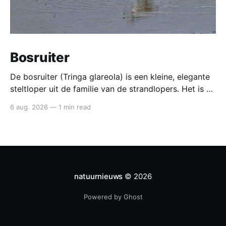
Bosruiter
De bosruiter (Tringa glareola) is een kleine, elegante
steltloper uit de familie van de strandlopers. Het is de
kleinste van de ruiters en een typische doortrekker in
6 aug. 2026
—
1 min read
België en Nederland: je ziet hem vooral in mei en
opnieuw van juli tot september in natte, modderige
gebieden. Bosruiter De bosruiter valt
natuurnieuws
© 2026
Powered by Ghost