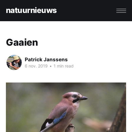
natuurnieuws
Gaaien
Patrick Janssens
6 nov. 2019
•
1 min read