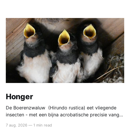
Honger
De Boerenzwaluw (Hirundo rustica) eet vliegende
insecten - met een bijna acrobatische precisie vangt
die ze in volle vlucht. Voedsel van de boerenzwaluw
7 aug. 2026
—
1 min read
De boerenzwaluw jaagt altijd in de lucht. Zijn hele