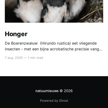
Honger
De Boerenzwaluw (Hirundo rustica) eet vliegende
insecten - met een bijna acrobatische precisie vangt
die ze in volle vlucht. Voedsel van de boerenzwaluw
7 aug. 2026
—
1 min read
De boerenzwaluw jaagt altijd in de lucht. Zijn hele
lichaam - lange vleugels, diepe vorkstaart, wendbare
vlucht - is gebouwd voor het vangen van kleine
insecten tijdens
natuurnieuws
© 2026
Powered by Ghost