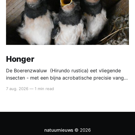
Honger
De Boerenzwaluw (Hirundo rustica) eet vliegende
insecten - met een bijna acrobatische precisie vangt
die ze in volle vlucht. Voedsel van de boerenzwaluw
7 aug. 2026
—
1 min read
De boerenzwaluw jaagt altijd in de lucht. Zijn hele
lichaam - lange vleugels, diepe vorkstaart, wendbare
vlucht - is gebouwd voor het vangen van kleine
insecten tijdens
natuurnieuws
© 2026