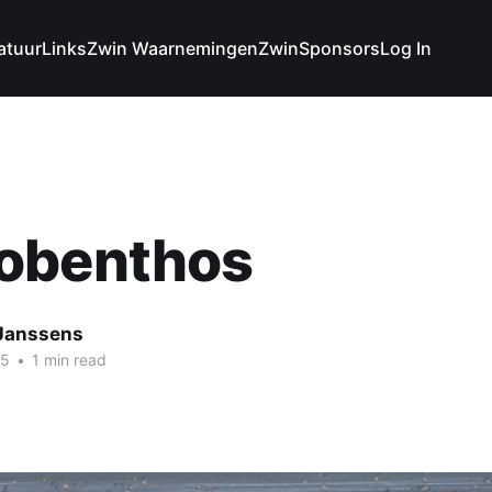
atuur
Links
Zwin Waarnemingen
Zwin
Sponsors
Log In
obenthos
 Janssens
25
•
1 min read