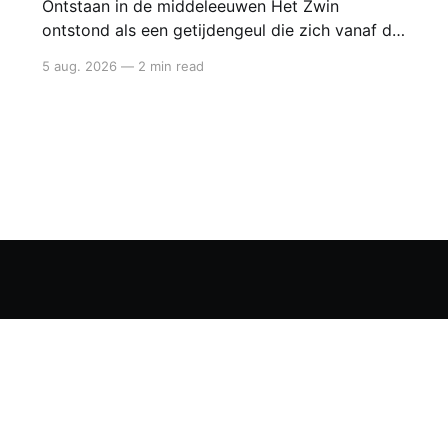
Ontstaan in de middeleeuwen Het Zwin
ontstond als een getijdengeul die zich vanaf de
12de eeuw steeds verder landinwaarts uitgroef.
5 aug. 2026
—
2 min read
Door een combinatie van stormvloeden,
zeespiegelstijging en natuurlijke erosie brak de
zee het kustduinensysteem open. Zo ontstond
een brede zeearm die tot diep in het hinterland
reikte. Deze nieuwe verbinding