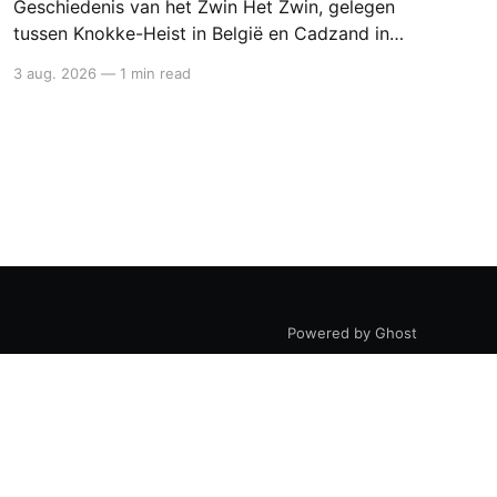
Geschiedenis van het Zwin Het Zwin, gelegen
tussen Knokke-Heist in België en Cadzand in
Nederland, was oorspronkelijk een zeearm van
3 aug. 2026
—
1 min read
de Noordzee die Brugge in de middeleeuwen
rechtstreeks met de zee verbond. Deze
natuurlijke verbinding maakte van Brugge een
bloeiend handelscentrum in de 12e en 13e
eeuw. Ontstaan en bloei
Powered by Ghost