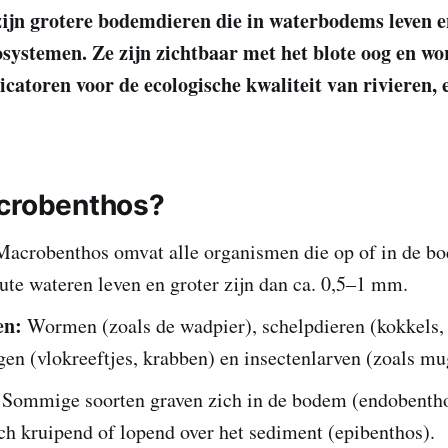
jn grotere bodemdieren die in waterbodems leven e
cosystemen. Ze zijn zichtbaar met het blote oog en w
icatoren voor de ecologische kwaliteit van rivieren, 
crobenthos?
acrobenthos omvat alle organismen die op of in de b
ute wateren leven en groter zijn dan ca. 0,5–1 mm.
en:
Wormen (zoals de wadpier), schelpdieren (kokkels,
gen (vlokreeftjes, krabben) en insectenlarven (zoals m
Sommige soorten graven zich in de bodem (endobentho
ch kruipend of lopend over het sediment (epibenthos).