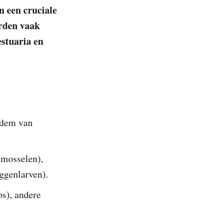
n een cruciale
orden vaak
estuaria en
odem van
 mosselen),
uggenlarven).
s), andere