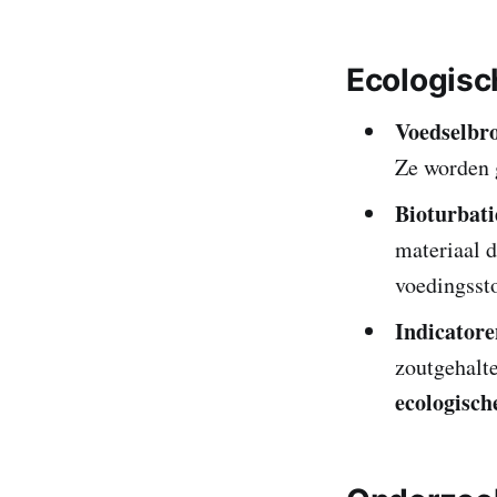
Ecologisc
Voedselbr
Ze worden g
Bioturbati
materiaal d
voedingssto
Indicatore
zoutgehalt
ecologisch