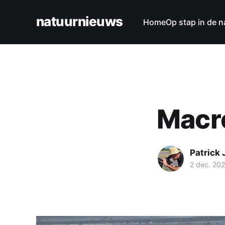
natuurnieuws
Home
Op stap in de n
Macr
Patrick
2 dec. 20