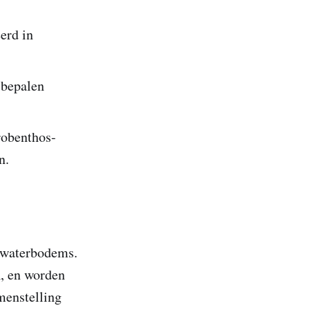
erd in
 bepalen
robenthos-
n.
n waterbodems.
n
, en worden
menstelling