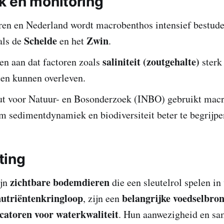
 en monitoring
ren en Nederland wordt macrobenthos intensief bestude
Schelde
Zwin
als de
en het
.
saliniteit (zoutgehalte)
en aan dat factoren zoals
sterk
ten kunnen overleven.
uut voor Natuur- en Bosonderzoek (INBO) gebruikt mac
m sedimentdynamiek en biodiversiteit beter te begrijpe
ting
zichtbare bodemdieren
ijn
die een sleutelrol spelen i
nutriëntenkringloop
belangrijke voedselbro
, zijn een
icatoren voor waterkwaliteit
. Hun aanwezigheid en sa