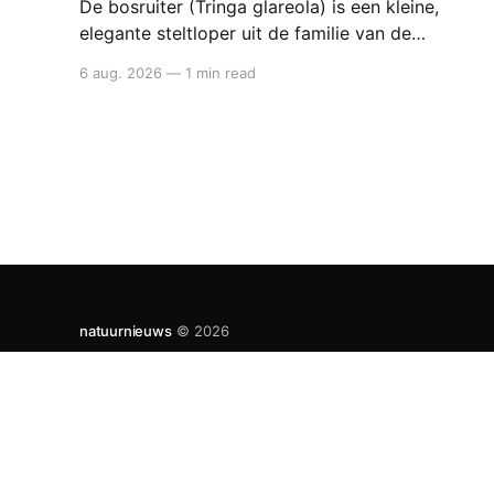
De bosruiter (Tringa glareola) is een kleine,
elegante steltloper uit de familie van de
strandlopers. Het is de kleinste van de ruiters
6 aug. 2026
—
1 min read
en een typische doortrekker in België en
Nederland: je ziet hem vooral in mei en
opnieuw van juli tot september in natte,
modderige gebieden. Bosruiter De bosruiter
valt
natuurnieuws
© 2026