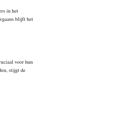
ers in het
gaans blijft het
ruciaal voor hun
en, stijgt de