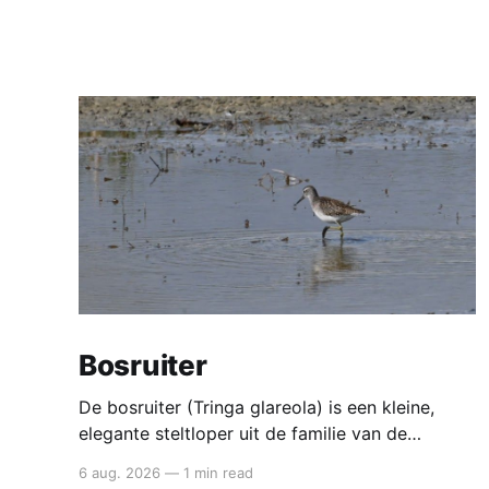
Bosruiter
De bosruiter (Tringa glareola) is een kleine,
elegante steltloper uit de familie van de
strandlopers. Het is de kleinste van de ruiters
6 aug. 2026
—
1 min read
en een typische doortrekker in België en