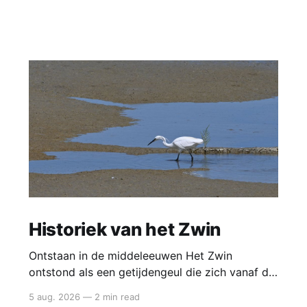
Historiek van het Zwin
Ontstaan in de middeleeuwen Het Zwin
ontstond als een getijdengeul die zich vanaf de
12de eeuw steeds verder landinwaarts uitgroef.
5 aug. 2026
—
2 min read
Door een combinatie van stormvloeden,