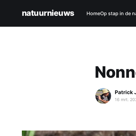
natuurnieuws
Home
Op stap in de n
Nonn
Patrick
16 mrt. 20