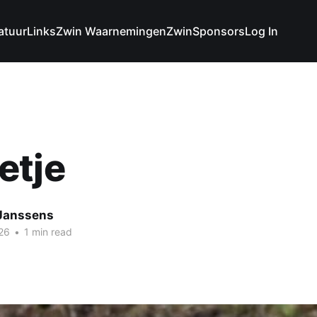
atuur
Links
Zwin Waarnemingen
Zwin
Sponsors
Log In
etje
 Janssens
26
•
1 min read