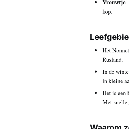
Vrouwtje
:
kop.
Leefgebie
Het Nonnet
Rusland.
In de winte
in kleine a
Het is een
Met snelle,
Waarom zo