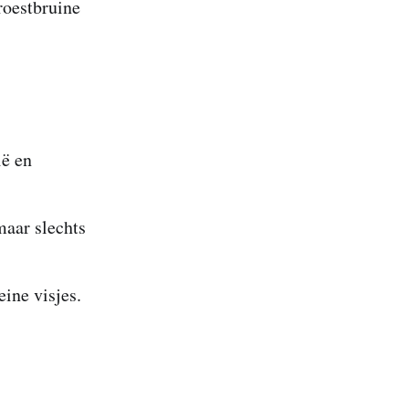
roestbruine
ë en
maar slechts
eine visjes.