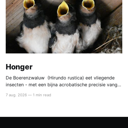
Honger
De Boerenzwaluw (Hirundo rustica) eet vliegende
insecten - met een bijna acrobatische precisie vangt
die ze in volle vlucht. Voedsel van de boerenzwaluw
7 aug. 2026
—
1 min read
De boerenzwaluw jaagt altijd in de lucht. Zijn hele
lichaam - lange vleugels, diepe vorkstaart, wendbare
vlucht - is gebouwd voor het vangen van kleine
insecten tijdens