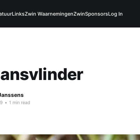
atuur
Links
Zwin Waarnemingen
Zwin
Sponsors
Log In
jansvlinder
 Janssens
19
•
1 min read