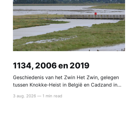
1134, 2006 en 2019
Geschiedenis van het Zwin Het Zwin, gelegen
tussen Knokke-Heist in België en Cadzand in
Nederland, was oorspronkelijk een zeearm van
3 aug. 2026
—
1 min read
de Noordzee die Brugge in de middeleeuwen
rechtstreeks met de zee verbond. Deze
natuurlijke verbinding maakte van Brugge een
bloeiend handelscentrum in de 12e en 13e
eeuw. Ontstaan en bloei