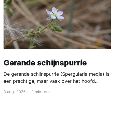
Gerande schijnspurrie
De gerande schijnspurrie (Spergularia media) is
een prachtige, maar vaak over het hoofd
geziene kustplant die je in West‑Vlaanderen
3 aug. 2026
—
1 min read
vooral aantreft op zilte schorren, kwelders en
buitendijkse graslanden. Kenmerken De gerande
schijnspurrie is een overblijvende kustplant uit
de anjerfamilie. Ze groeit 5-50 cm hoog en
heeft een houtige wortelstok