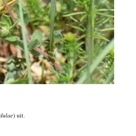
ndulae
) uit.