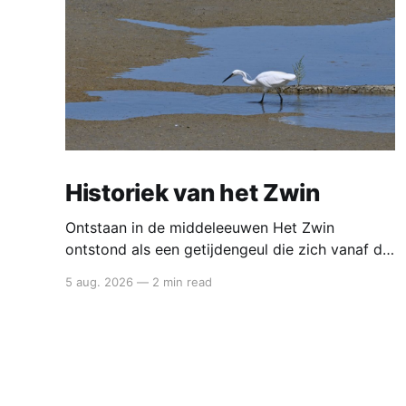
Historiek van het Zwin
Ontstaan in de middeleeuwen Het Zwin
ontstond als een getijdengeul die zich vanaf de
12de eeuw steeds verder landinwaarts uitgroef.
5 aug. 2026
—
2 min read
Door een combinatie van stormvloeden,
zeespiegelstijging en natuurlijke erosie brak de
zee het kustduinensysteem open. Zo ontstond
een brede zeearm die tot diep in het hinterland
reikte. Deze nieuwe verbinding