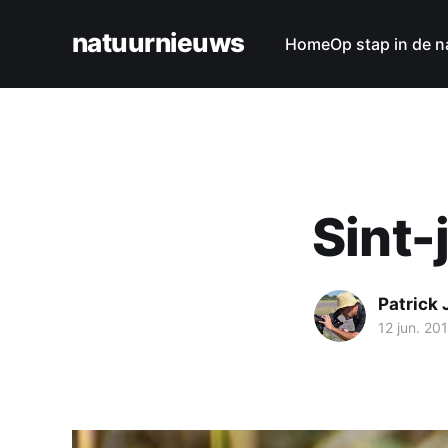
natuurnieuws
Home
Op stap in de n
Sint-
Patrick
12 jun. 20