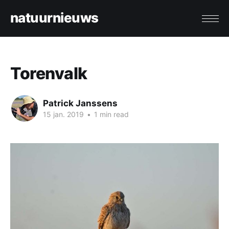
natuurnieuws
Torenvalk
Patrick Janssens
15 jan. 2019
•
1 min read