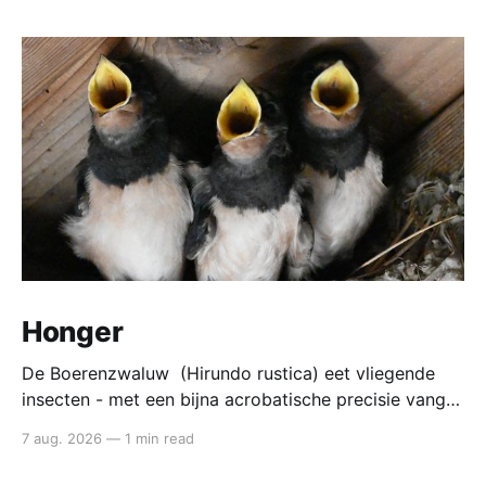
Honger
De Boerenzwaluw (Hirundo rustica) eet vliegende
insecten - met een bijna acrobatische precisie vangt
die ze in volle vlucht. Voedsel van de boerenzwaluw
7 aug. 2026
—
1 min read
De boerenzwaluw jaagt altijd in de lucht. Zijn hele
lichaam - lange vleugels, diepe vorkstaart, wendbare