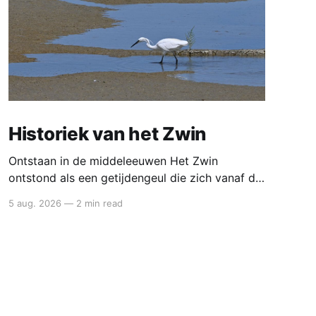
Historiek van het Zwin
Ontstaan in de middeleeuwen Het Zwin
ontstond als een getijdengeul die zich vanaf de
12de eeuw steeds verder landinwaarts uitgroef.
5 aug. 2026
—
2 min read
Door een combinatie van stormvloeden,
zeespiegelstijging en natuurlijke erosie brak de
zee het kustduinensysteem open. Zo ontstond
een brede zeearm die tot diep in het hinterland
reikte. Deze nieuwe verbinding