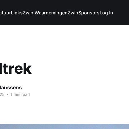
atuur
Links
Zwin Waarnemingen
Zwin
Sponsors
Log In
ltrek
 Janssens
025
•
1 min read