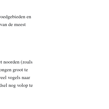
roedgebieden en
n van de meest
et noorden (zoals
ongen groot te
eel vogels naar
dsel nog volop te