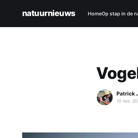
natuurnieuws
Home
Op stap in de n
Voge
Patrick
10 nov. 2