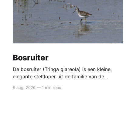
Bosruiter
De bosruiter (Tringa glareola) is een kleine,
elegante steltloper uit de familie van de
strandlopers. Het is de kleinste van de ruiters
6 aug. 2026
—
1 min read
en een typische doortrekker in België en
Nederland: je ziet hem vooral in mei en
opnieuw van juli tot september in natte,
modderige gebieden. Bosruiter De bosruiter
valt