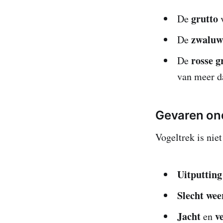
grutto
De
v
zwaluw
De
rosse g
De
van meer d
Gevaren o
Vogeltrek is niet
Uitputting
Slecht wee
Jacht
v
en