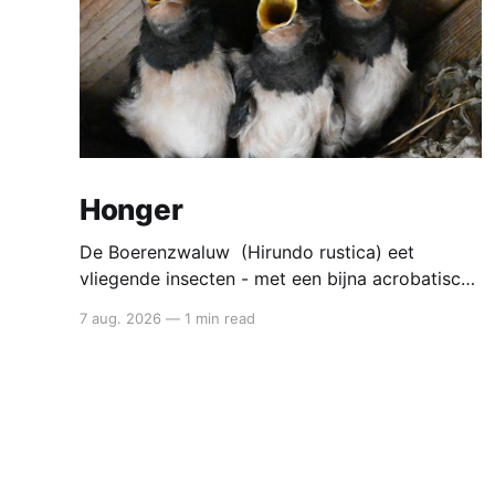
Honger
De Boerenzwaluw (Hirundo rustica) eet
vliegende insecten - met een bijna acrobatische
precisie vangt die ze in volle vlucht. Voedsel
7 aug. 2026
—
1 min read
van de boerenzwaluw De boerenzwaluw jaagt
altijd in de lucht. Zijn hele lichaam - lange
vleugels, diepe vorkstaart, wendbare vlucht - is
gebouwd voor het vangen van kleine insecten
tijdens