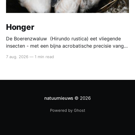
Honger
De Boerenzwaluw (Hirundo rustica) eet vliegende
insecten - met een bijna acrobatische precisie vangt
die ze in volle vlucht. Voedsel van de boerenzwaluw
7 aug. 2026
—
1 min read
De boerenzwaluw jaagt altijd in de lucht. Zijn hele
lichaam - lange vleugels, diepe vorkstaart, wendbare
vlucht - is gebouwd voor het vangen van kleine
insecten tijdens
natuurnieuws
© 2026
Powered by Ghost