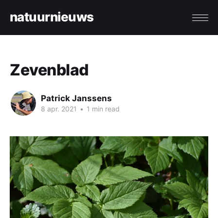
natuurnieuws
Zevenblad
Patrick Janssens
8 apr. 2021
•
1 min read