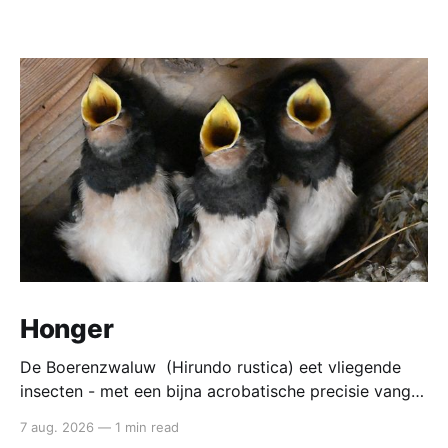
Honger
De Boerenzwaluw (Hirundo rustica) eet vliegende
insecten - met een bijna acrobatische precisie vangt
die ze in volle vlucht. Voedsel van de boerenzwaluw
7 aug. 2026
—
1 min read
De boerenzwaluw jaagt altijd in de lucht. Zijn hele