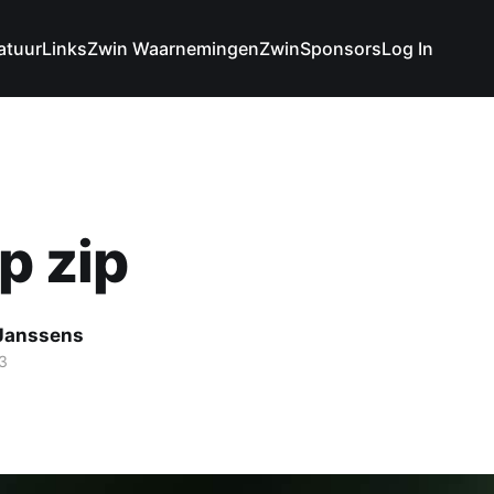
atuur
Links
Zwin Waarnemingen
Zwin
Sponsors
Log In
ip zip
 Janssens
23