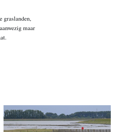
te graslanden,
r aanwezig maar
at.