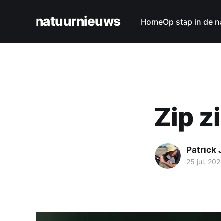
natuurnieuws
Home
Op stap in de n
Zip z
Patrick
25 jul. 20