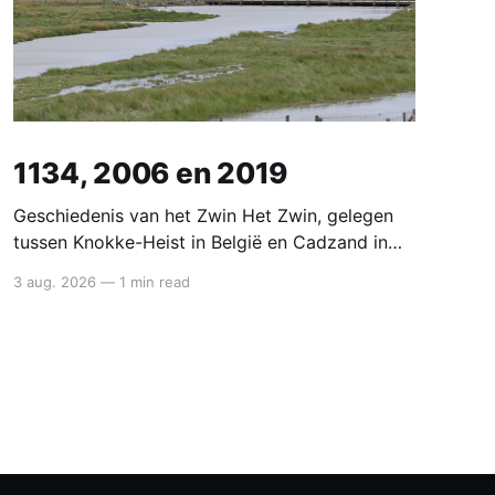
1134, 2006 en 2019
Geschiedenis van het Zwin Het Zwin, gelegen
tussen Knokke-Heist in België en Cadzand in
Nederland, was oorspronkelijk een zeearm van
3 aug. 2026
—
1 min read
de Noordzee die Brugge in de middeleeuwen
rechtstreeks met de zee verbond. Deze
natuurlijke verbinding maakte van Brugge een
bloeiend handelscentrum in de 12e en 13e
eeuw. Ontstaan en bloei