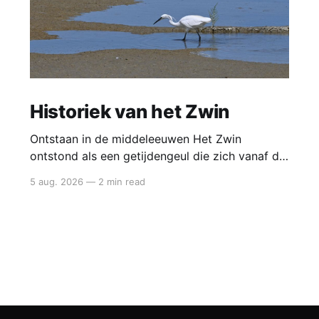
Historiek van het Zwin
Ontstaan in de middeleeuwen Het Zwin
ontstond als een getijdengeul die zich vanaf de
12de eeuw steeds verder landinwaarts uitgroef.
5 aug. 2026
—
2 min read
Door een combinatie van stormvloeden,
zeespiegelstijging en natuurlijke erosie brak de
zee het kustduinensysteem open. Zo ontstond
een brede zeearm die tot diep in het hinterland
reikte. Deze nieuwe verbinding