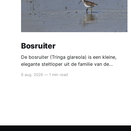
Bosruiter
De bosruiter (Tringa glareola) is een kleine,
elegante steltloper uit de familie van de
strandlopers. Het is de kleinste van de ruiters
6 aug. 2026
—
1 min read
en een typische doortrekker in België en
Nederland: je ziet hem vooral in mei en
opnieuw van juli tot september in natte,
modderige gebieden. Bosruiter De bosruiter
valt